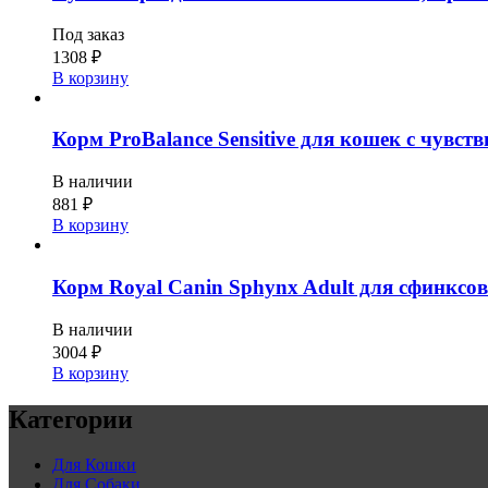
Под заказ
1308
₽
В корзину
Корм ProBalance Sensitive для кошек с чувст
В наличии
881
₽
В корзину
Корм Royal Canin Sphynx Adult для сфинксов 
В наличии
3004
₽
В корзину
Категории
Для Кошки
Для Собаки