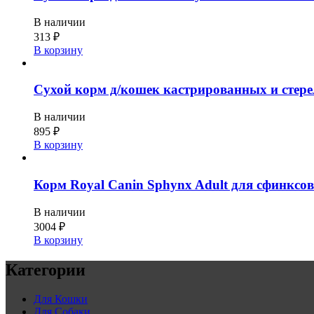
В наличии
313
₽
В корзину
Сухой корм д/кошек кастрированных и стере
В наличии
895
₽
В корзину
Корм Royal Canin Sphynx Adult для сфинксов 
В наличии
3004
₽
В корзину
Категории
Для Кошки
Для Собаки