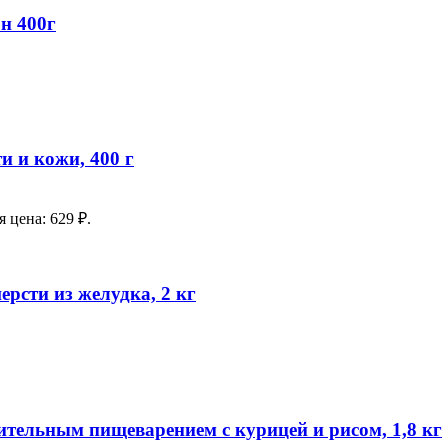
н 400г
и и кожи, 400 г
 цена: 629 ₽.
ерсти из желудка, 2 кг
вительным пищеварением с курицей и рисом, 1,8 кг