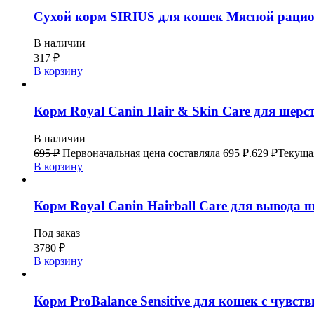
Сухой корм SIRIUS для кошек Мясной рацио
В наличии
317
₽
В корзину
Корм Royal Canin Hair & Skin Care для шерст
В наличии
695
₽
Первоначальная цена составляла 695 ₽.
629
₽
Текущая
В корзину
Корм Royal Canin Hairball Care для вывода ш
Под заказ
3780
₽
В корзину
Корм ProBalance Sensitive для кошек с чувст