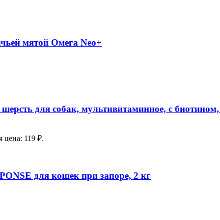
чьей мятой Омега Neo+
шерсть для собак, мультивитаминное, с биотином, 
 цена: 119 ₽.
SPONSE для кошек при запоре, 2 кг