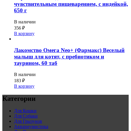
чувствительным пищеварением, с индейкой,
650 г
В наличии
356
₽
В корзину
Лакомство Омега Neo+ (Фармакс) Веселый
малыш для котят, с пребиотиком и
таурином, 60 таб
В наличии
183
₽
В корзину
Категории
Для Кошки
Для Собаки
Для Грызунов
Аквариумистика