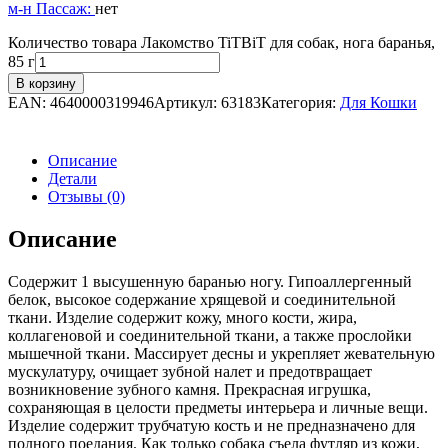
м-н Пассаж:
нет
Количество товара Лакомство TiTBiT для собак, нога баранья,
85 г
В корзину
EAN:
4640000319946
Артикул:
63183
Категория:
Для Кошки
Описание
Детали
Отзывы (0)
Описание
Содержит 1 высушенную баранью ногу. Гипоаллергенный
белок, высокое содержание хрящевой и соединительной
ткани. Изделие содержит кожу, много кости, жира,
коллагеновой и соединительной ткани, а также прослойки
мышечной ткани. Массирует десны и укрепляет жевательную
мускулатуру, очищает зубной налет и предотвращает
возникновение зубного камня. Прекрасная игрушка,
сохраняющая в целости предметы интерьера и личные вещи.
Изделие содержит трубчатую кость и не предназначено для
полного поедания. Как только собака съела футляр из кожи,