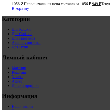
1056
₽
Первоначальная цена составляла 1056 ₽.
949
₽
Текущ
В корзину
Категории
Для Кошки
Для Собаки
Для Грызунов
Аквариумистика
Для Птиц
Личный кабинет
Магазин
Корзина
Заказы
Адрес
Детали профиля
Информация
Наши акции