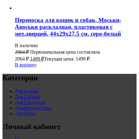
Переноска для кошек и собак, Моськи-
Авоськи раскладная, пластиковая с
мет.дверцей, 44х29х27.5 см, серо-белый
В наличии
2064
₽
Первоначальная цена составляла
2064 ₽.
1499
₽
Текущая цена: 1499 ₽.
В корзину
Категории
Для Кошки
Для Собаки
Для Грызунов
Аквариумистика
Для Птиц
Личный кабинет