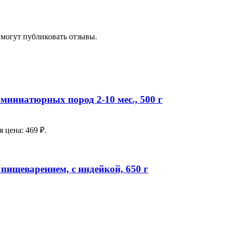
 могут публиковать отзывы.
миниатюрных пород 2-10 мес., 500 г
 цена: 469 ₽.
 пищеварением, с индейкой, 650 г