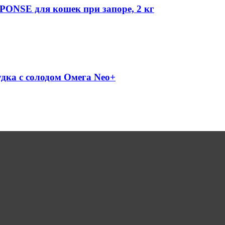
SPONSE для кошек при запоре, 2 кг
дка с солодом Омега Neo+