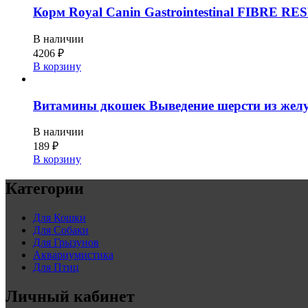
Корм Royal Canin Gastrointestinal FIBRE RE
В наличии
4206
₽
В корзину
Витамины дкошек Выведение шерсти из желу
В наличии
189
₽
В корзину
Категории
Для Кошки
Для Собаки
Для Грызунов
Аквариумистика
Для Птиц
Личный кабинет