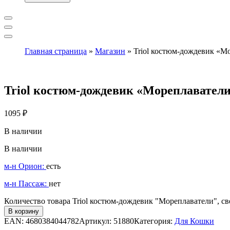
Главная страница
»
Магазин
»
Triol костюм-дождевик «Мо
Triol костюм-дождевик «Мореплаватели»
1095
₽
В наличии
В наличии
м-н Орион:
есть
м-н Пассаж:
нет
Количество товара Triol костюм-дождевик "Мореплаватели", св
В корзину
EAN:
4680384044782
Артикул:
51880
Категория:
Для Кошки