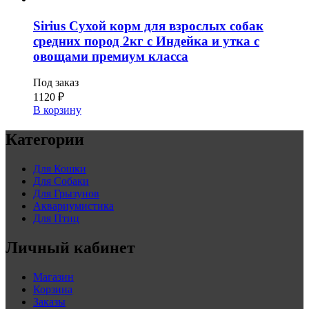
Sirius Сухой корм для взрослых собак
средних пород 2кг с Индейка и утка с
овощами премиум класса
Под заказ
1120
₽
В корзину
Категории
Для Кошки
Для Собаки
Для Грызунов
Аквариумистика
Для Птиц
Личный кабинет
Магазин
Корзина
Заказы