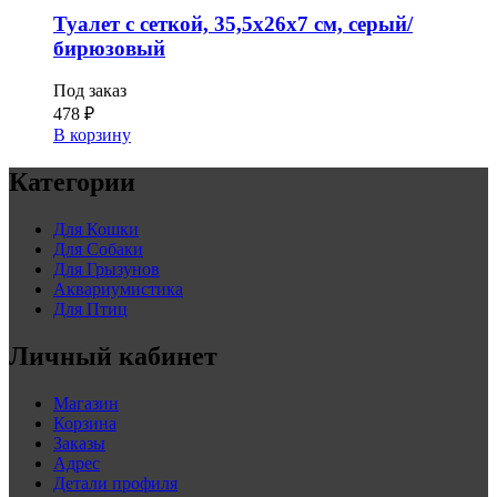
Туалет с сеткой, 35,5х26х7 см, серый/
бирюзовый
Под заказ
478
₽
В корзину
Категории
Для Кошки
Для Собаки
Для Грызунов
Аквариумистика
Для Птиц
Личный кабинет
Магазин
Корзина
Заказы
Адрес
Детали профиля