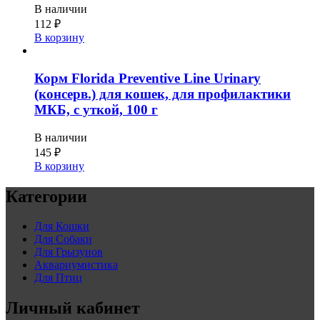
В наличии
112
₽
В корзину
Корм Florida Preventive Line Urinary
(консерв.) для кошек, для профилактики
МКБ, с уткой, 100 г
В наличии
145
₽
В корзину
Категории
Для Кошки
Для Собаки
Для Грызунов
Аквариумистика
Для Птиц
Личный кабинет