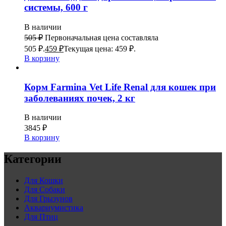
системы, 600 г
В наличии
505
₽
Первоначальная цена составляла
505 ₽.
459
₽
Текущая цена: 459 ₽.
В корзину
Корм Farmina Vet Life Renal для кошек при
заболеваниях почек, 2 кг
В наличии
3845
₽
В корзину
Категории
Для Кошки
Для Собаки
Для Грызунов
Аквариумистика
Для Птиц