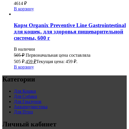
4614
₽
В корзину
Корм Organix Preventive Line Gastrointestinal
для кошек, для здоровья пищеварительной
системы, 600 г
В наличии
505
₽
Первоначальная цена составляла
505 ₽.
459
₽
Текущая цена: 459 ₽.
В корзину
Категории
Для Кошки
Для Собаки
Для Грызунов
Аквариумистика
Для Птиц
Личный кабинет