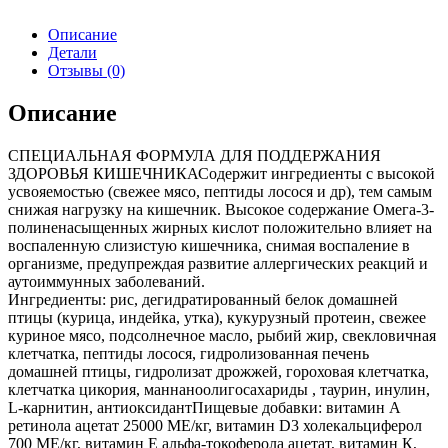
Описание
Детали
Отзывы (0)
Описание
СПЕЦИАЛЬНАЯ ФОРМУЛА ДЛЯ ПОДДЕРЖАНИЯ
ЗДОРОВЬЯ КИШЕЧНИКАСодержит ингредиенты с высокой
усвояемостью (свежее мясо, пептиды лосося и др), тем самым
снижая нагрузку на кишечник. Высокое содержание Омега-3-
полиненасыщенных жирных кислот положительно влияет на
воспаленную слизистую кишечника, снимая воспаление в
организме, предупреждая развитие аллергических реакций и
аутоиммунных заболеваний.
Ингредиенты: рис, дегидратированный белок домашней
птицы (курица, индейка, утка), кукурузный протеин, свежее
куриное мясо, подсолнечное масло, рыбий жир, свекловичная
клетчатка, пептиды лосося, гидролизованная печень
домашней птицы, гидролизат дрожжей, гороховая клетчатка,
клетчатка цикория, маннаноолигосахариды , таурин, инулин,
L-карнитин, антиоксидантПищевые добавки: витамин А
ретинола ацетат 25000 МЕ/кг, витамин D3 холекальциферол
700 МЕ/кг, витамин Е альфа-токоферола ацетат, витамин К,