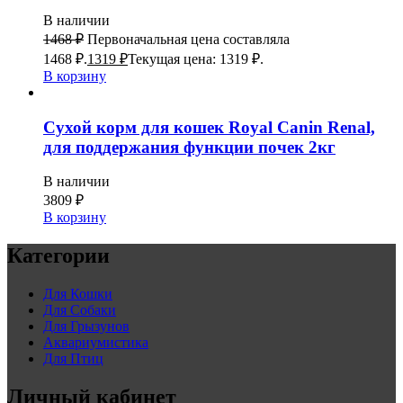
В наличии
1468
₽
Первоначальная цена составляла
1468 ₽.
1319
₽
Текущая цена: 1319 ₽.
В корзину
Сухой корм для кошек Royal Canin Renal,
для поддержания функции почек 2кг
В наличии
3809
₽
В корзину
Категории
Для Кошки
Для Собаки
Для Грызунов
Аквариумистика
Для Птиц
Личный кабинет