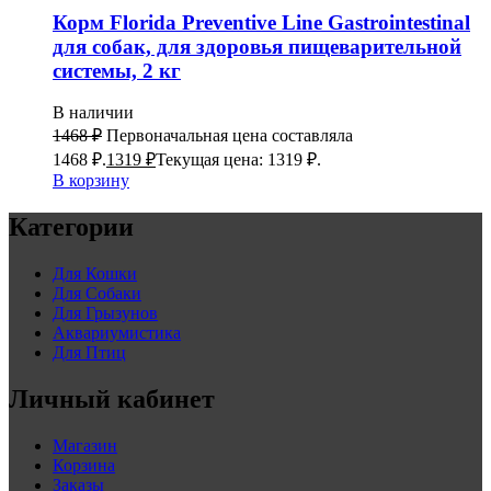
Корм Florida Preventive Line Gastrointestinal
для собак, для здоровья пищеварительной
системы, 2 кг
В наличии
1468
₽
Первоначальная цена составляла
1468 ₽.
1319
₽
Текущая цена: 1319 ₽.
В корзину
Категории
Для Кошки
Для Собаки
Для Грызунов
Аквариумистика
Для Птиц
Личный кабинет
Магазин
Корзина
Заказы