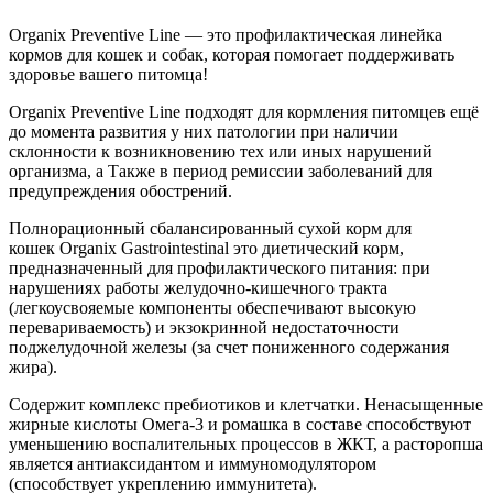
Organix Preventive Line — это профилактическая линейка
кормов для кошек и собак, которая помогает поддерживать
здоровье вашего питомца!
Organix Preventive Line подходят для кормления питомцев ещё
до момента развития у них патологии при наличии
склонности к возникновению тех или иных нарушений
организма, а Также в период ремиссии заболеваний для
предупреждения обострений.
Полнорационный сбалансированный сухой корм для
кошек Organix Gastrointestinal это диетический корм,
предназначенный для профилактического питания: при
нарушениях работы желудочно-кишечного тракта
(легкоусвояемые компоненты обеспечивают высокую
перевариваемость) и экзокринной недостаточности
поджелудочной железы (за счет пониженного содержания
жира).
Содержит комплекс пребиотиков и клетчатки. Ненасыщенные
жирные кислоты Омега-3 и ромашка в составе способствуют
уменьшению воспалительных процессов в ЖКТ, а расторопша
является антиаксидантом и иммуномодулятором
(способствует укреплению иммунитета).