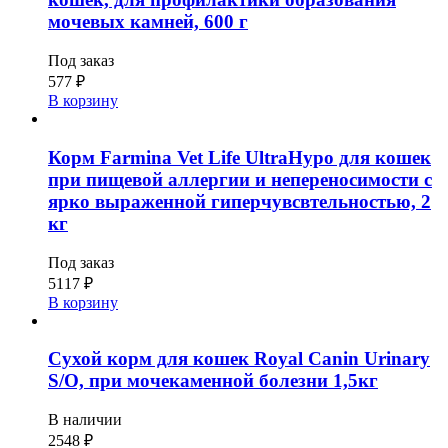
мочевых камней, 600 г
Под заказ
577
₽
В корзину
Корм Farmina Vet Life UltraHypo для кошек
при пищевой аллергии и непереносимости с
ярко выраженной гиперчувсвтельностью, 2
кг
Под заказ
5117
₽
В корзину
Сухой корм для кошек Royal Canin Urinary
S/O, при мочекаменной болезни 1,5кг
В наличии
2548
₽