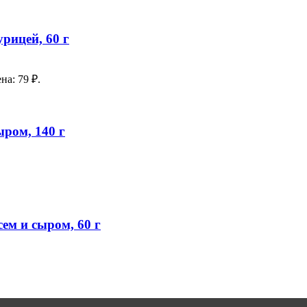
рицей, 60 г
на: 79 ₽.
ром, 140 г
ем и сыром, 60 г