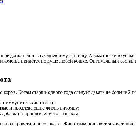
ов
ичное дополнение к ежедневному рациону. Ароматные и вкусные
лакомства придётся по душе любой кошке. Оптимальный состав в
кота
 корма. Котам старше одного года следует давать не больше 2 по
ет иммунитет животного;
изме и продлевающие жизнь питомцу;
 добавки и привлекает котов запахом.
из-под кровати или со шкафа. Животным понравятся хрустящие 