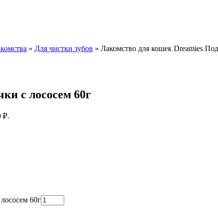
комства
»
Для чистки зубов
»
Лакомство для кошек Dreamies Под
ки с лососем 60г
 ₽.
 лососем 60г