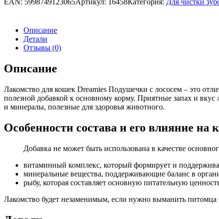
EAN:
5998749123065
Артикул:
16458
Категория:
Для чистки зуб
Описание
Детали
Отзывы (0)
Описание
Лакомство для кошек Dreamies Подушечки с лососем – это отл
полезной добавкой к основному корму. Приятные запах и вкус 
и минералы, полезные для здоровья животного.
Особенности состава и его влияние на 
Добавка не может быть использована в качестве основного
витаминный комплекс, который формирует и поддержива
минеральные вещества, поддерживающие баланс в орган
рыбу, которая составляет основную питательную ценность
Лакомство будет незаменимым, если нужно выманить питомца 