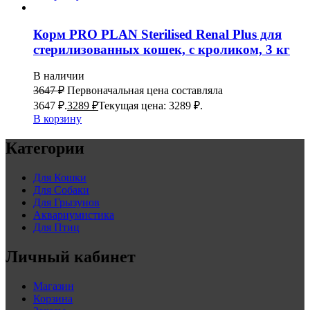
Корм PRO PLAN Sterilised Renal Plus для
стерилизованных кошек, с кроликом, 3 кг
В наличии
3647
₽
Первоначальная цена составляла
3647 ₽.
3289
₽
Текущая цена: 3289 ₽.
В корзину
Категории
Для Кошки
Для Собаки
Для Грызунов
Аквариумистика
Для Птиц
Личный кабинет
Магазин
Корзина