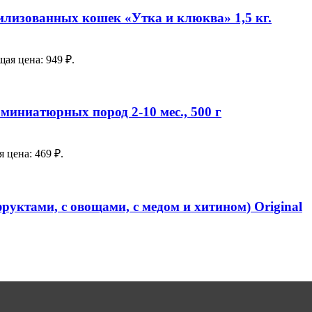
илизованных кошек «Утка и клюква» 1,5 кг.
ая цена: 949 ₽.
миниатюрных пород 2-10 мес., 500 г
 цена: 469 ₽.
уктами, с овощами, с медом и хитином) Original