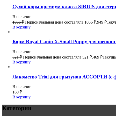
Сухой корм премиум класса SIRIUS для стер
В наличии
1056
₽
Первоначальная цена составляла 1056 ₽.
949
₽
Текущ
В корзину
Корм Royal Canin X-Small Puppy для щенков 
В наличии
521
₽
Первоначальная цена составляла 521 ₽.
469
₽
Текущая
В корзину
Лакомство Triol для грызунов АССОРТИ (с фр
В наличии
160
₽
В корзину
Категории