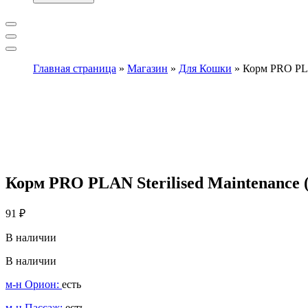
Главная страница
»
Магазин
»
Для Кошки
»
Корм PRO PLAN
Корм PRO PLAN Sterilised Maintenance (
91
₽
В наличии
В наличии
м-н Орион:
есть
м-н Пассаж:
есть