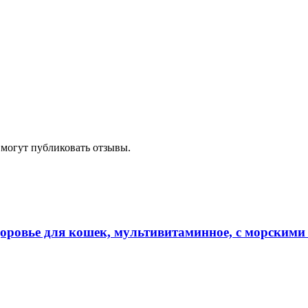
 могут публиковать отзывы.
оровье для кошек, мультивитаминное, с морскими 