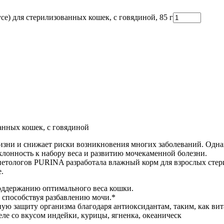
се) для стерилизованных кошек, с говядиной, 85 г
ванных кошек, с говядиной
зни и снижает риски возникновения многих заболеваний. Одна
клонность к набору веса и развитию мочекаменной болезни.
етологов PURINA разработала влажный корм для взрослых сте
е.
оддержанию оптимального веса кошки.
 способствуя разбавлению мочи.*
 защиту организма благодаря антиоксидантам, таким, как вит
еле со вкусом индейки, курицы, ягненка, океаническ