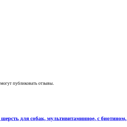
 могут публиковать отзывы.
шерсть для собак, мультивитаминное, с биотином, 