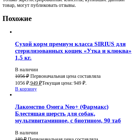
товар, могут публиковать отзывы.
Похожие
Сухой корм премиум класса SIRIUS для
стерилизованных кошек «Утка и клюква»
1,5 кг.
В наличии
1056
₽
Первоначальная цена составляла
1056 ₽.
949
₽
Текущая цена: 949 ₽.
В корзину
Лакомство Омега Neo+ (Фармакс)
Блестящая шерсть для собак,
мультивитаминное, с биотином, 90 таб
В наличии
189
₽
Первоначальная цена составляла