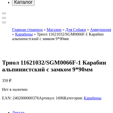
Каталог
Главная страница
»
Магазин
»
Для Собаки
»
Аммуниция
»
Карабины
»
Триол 11621032/SGM0066F-1 Карабин
альпинистский с замком 9*90мм
Триол 11621032/SGM0066F-1 Карабин
альпинистский с замком 9*90мм
359
₽
Нет в наличии
EAN:
2402000000376
Артикул:
1696
Категория:
Карабины
Детали