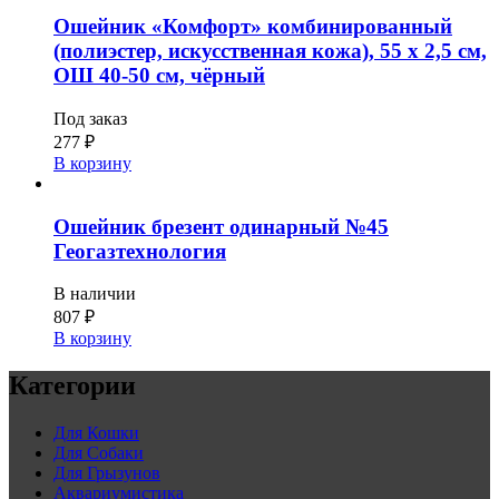
Ошейник «Комфорт» комбинированный
(полиэстер, искусственная кожа), 55 х 2,5 см,
ОШ 40-50 см, чёрный
Под заказ
277
₽
В корзину
Ошейник брезент одинарный №45
Геогазтехнология
В наличии
807
₽
В корзину
Категории
Для Кошки
Для Собаки
Для Грызунов
Аквариумистика