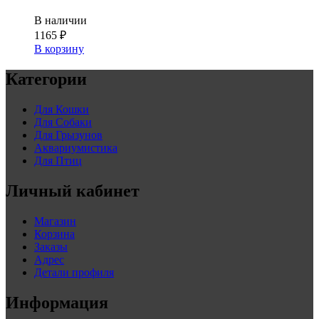
В наличии
1165
₽
В корзину
Категории
Для Кошки
Для Собаки
Для Грызунов
Аквариумистика
Для Птиц
Личный кабинет
Магазин
Корзина
Заказы
Адрес
Детали профиля
Информация