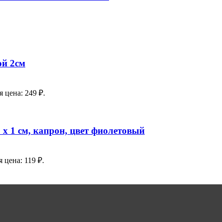
й 2см
 цена: 249 ₽.
х 1 см, капрон, цвет фиолетовый
 цена: 119 ₽.