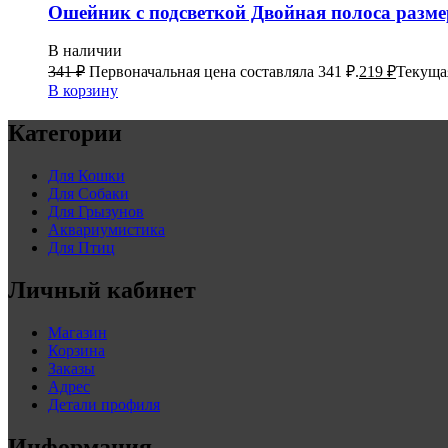
Ошейник с подсветкой Двойная полоса размер
В наличии
341
₽
Первоначальная цена составляла 341 ₽.
219
₽
Текущая
В корзину
Категории
Для Кошки
Для Собаки
Для Грызунов
Аквариумистика
Для Птиц
Личный кабинет
Магазин
Корзина
Заказы
Адрес
Детали профиля
Информация