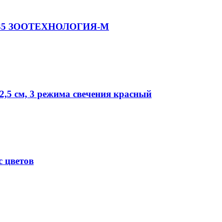
м №35 ЗООТЕХНОЛОГИЯ-М
2,5 см, 3 режима свечения красный
с цветов