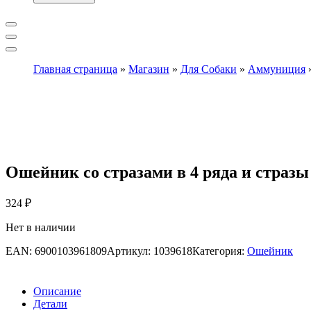
Главная страница
»
Магазин
»
Для Собаки
»
Аммуниция
Ошейник со стразами в 4 ряда и стразы 
324
₽
Нет в наличии
EAN:
6900103961809
Артикул:
1039618
Категория:
Ошейник
Описание
Детали