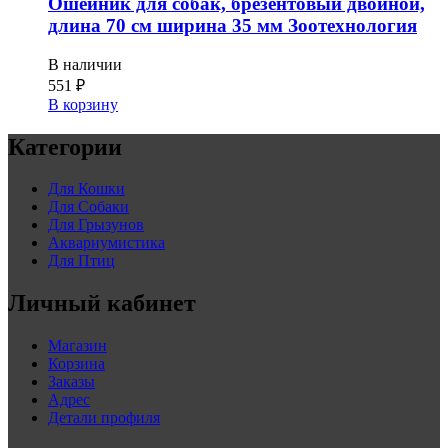
Ошейник для собак, брезентовый двойной,
длина 70 см ширина 35 мм Зоотехнология
В наличии
551
₽
В корзину
Категории
Для Кошки
Для Собаки
Для Грызунов
Аквариумистика
Для Птиц
Личный кабинет
Магазин
Корзина
Заказы
Адрес
Детали профиля