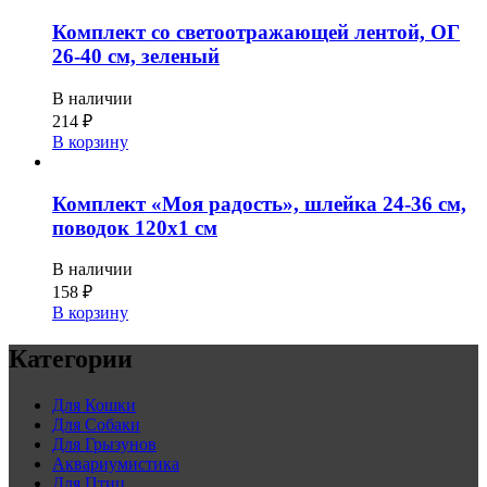
Комплект со светоотражающей лентой, ОГ
26-40 см, зеленый
В наличии
214
₽
В корзину
Комплект «Моя радость», шлейка 24-36 см,
поводок 120х1 см
В наличии
158
₽
В корзину
Категории
Для Кошки
Для Собаки
Для Грызунов
Аквариумистика
Для Птиц