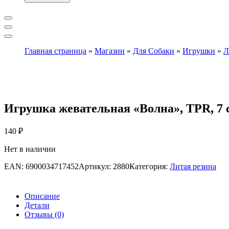
Главная страница
»
Магазин
»
Для Собаки
»
Игрушки
»
Л
Игрушка жевательная «Волна», TPR, 7 
140
₽
Нет в наличии
EAN:
6900034717452
Артикул:
2880
Категория:
Литая резина
Описание
Детали
Отзывы (0)