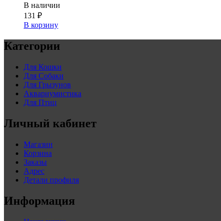
В наличии
131
₽
В корзину
Категории
Для Кошки
Для Собаки
Для Грызунов
Аквариумистика
Для Птиц
Личный кабинет
Магазин
Корзина
Заказы
Адрес
Детали профиля
Информация