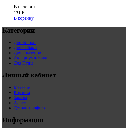
В наличии
131
₽
В корзину
Категории
Для Кошки
Для Собаки
Для Грызунов
Аквариумистика
Для Птиц
Личный кабинет
Магазин
Корзина
Заказы
Адрес
Детали профиля
Информация