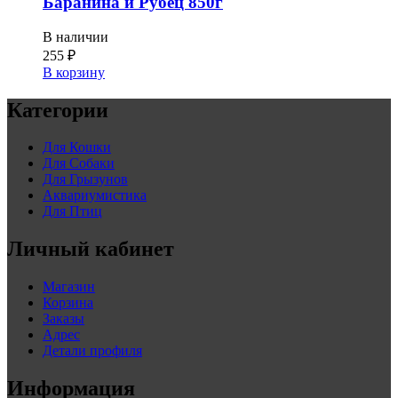
Баранина и Рубец 850г
В наличии
255
₽
В корзину
Категории
Для Кошки
Для Собаки
Для Грызунов
Аквариумистика
Для Птиц
Личный кабинет
Магазин
Корзина
Заказы
Адрес
Детали профиля
Информация