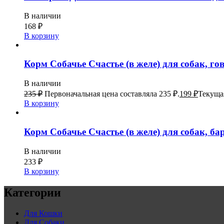
В наличии
168
₽
В корзину
Корм Собачье Счастье (в желе) для собак, го
В наличии
235
₽
Первоначальная цена составляла 235 ₽.
199
₽
Текущая
В корзину
Корм Собачье Счастье (в желе) для собак, ба
В наличии
233
₽
В корзину
Категории
Для Кошки
Для Собаки