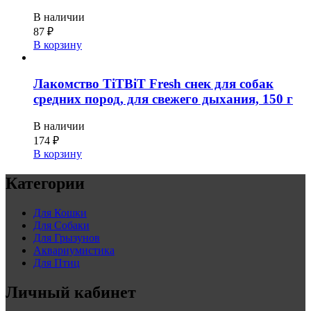
В наличии
87
₽
В корзину
Лакомство TiTBiT Fresh снек для собак
средних пород, для свежего дыхания, 150 г
В наличии
174
₽
В корзину
Категории
Для Кошки
Для Собаки
Для Грызунов
Аквариумистика
Для Птиц
Личный кабинет