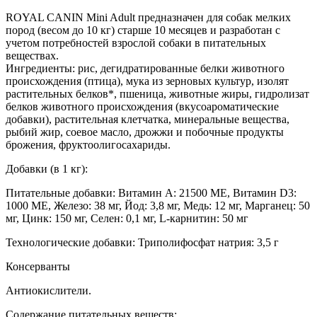
ROYAL CANIN Mini Adult предназначен для собак мелких
пород (весом до 10 кг) старше 10 месяцев и разработан с
учетом потребностей взрослой собаки в питательных
веществах.
Ингредиенты: рис, дегидратированные белки животного
происхождения (птица), мука из зерновых культур, изолят
растительных белков*, пшеница, животные жиры, гидролизат
белков животного происхождения (вкусоароматические
добавки), растительная клетчатка, минеральные вещества,
рыбий жир, соевое масло, дрожжи и побочные продукты
брожения, фруктоолигосахариды.
Добавки (в 1 кг):
Питательные добавки: Витамин A: 21500 ME, Витамин D3:
1000 ME, Железо: 38 мг, Йод: 3,8 мг, Медь: 12 мг, Марганец: 50
мг, Цинк: 150 мг, Ceлeн: 0,1 мг, L-карнитин: 50 мг
Технологические добавки: Триполифосфат натрия: 3,5 г
Консерванты
Антиокислители.
Содержание питательных веществ: