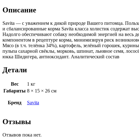
Описание
Savita — с уважением к дикой природе Вашего питомца. Поль
и сбалансированные корма Savita класса холистик содержат вы
Надолго обеспечивают собаку необходимой энергией на весь 
компонентом в рецептуре корма, минимизируя риск возникнов
Мясо (в т.ч. телёнка 34%), картофель, зелёный горошек, кури
пульпа сахарной свёклы, морковь, шпинат, льняное семя, лосо
юкка Шидигера, антиоксидант. Аналитический состав
Детали
Вес
1 кг
Габариты
8 × 15 × 26 см
Бренд
Savita
Отзывы
Отзывов пока нет.