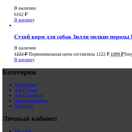
В наличии
6162
₽
В корзину
Сухой корм для собак Зилли мелкие породы 
В наличии
1222
₽
Первоначальная цена составляла 1222 ₽.
1099
₽
Тек
В корзину
Категории
Для Кошки
Для Собаки
Для Грызунов
Аквариумистика
Для Птиц
Личный кабинет
Магазин