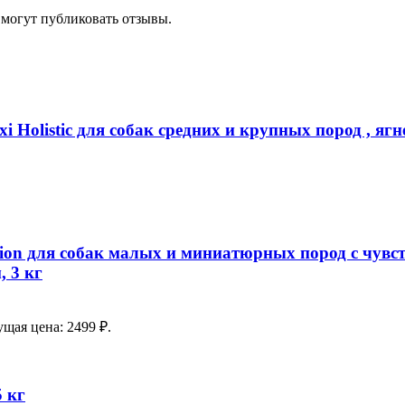
 могут публиковать отзывы.
olistic для собак средних и крупных пород , ягне
stion для собак малых и миниатюрных пород с чу
 3 кг
ущая цена: 2499 ₽.
5 кг