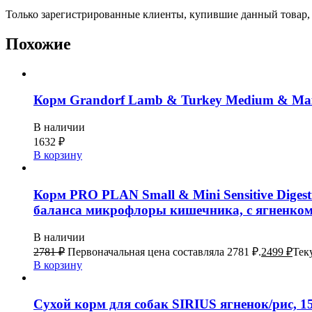
Только зарегистрированные клиенты, купившие данный товар,
Похожие
Корм Grandorf Lamb & Turkey Medium & Maxi H
В наличии
1632
₽
В корзину
Корм PRO PLAN Small & Mini Sensitive Dige
баланса микрофлоры кишечника, с ягненком,
В наличии
2781
₽
Первоначальная цена составляла 2781 ₽.
2499
₽
Тек
В корзину
Сухой корм для собак SIRIUS ягненок/рис, 1