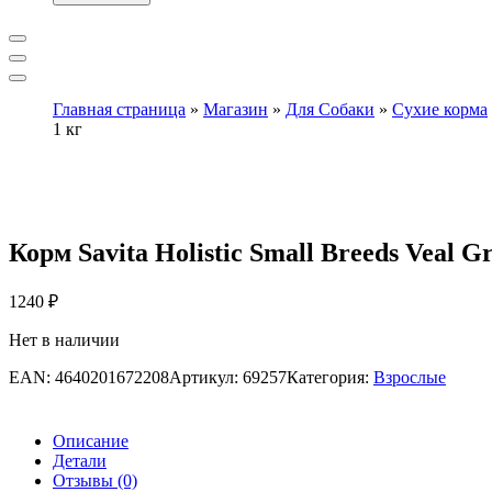
Главная страница
»
Магазин
»
Для Собаки
»
Сухие корма
1 кг
Корм Savita Holistic Small Breeds Veal 
1240
₽
Нет в наличии
EAN:
4640201672208
Артикул:
69257
Категория:
Взрослые
Описание
Детали
Отзывы (0)