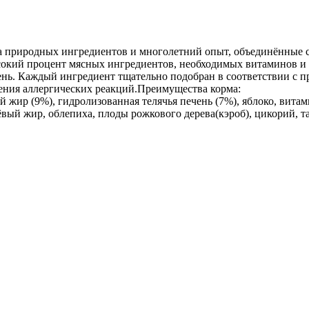
за природных ингредиентов и многолетний опыт, объединённые
сокий процент мясных ингредиентов, необходимых витаминов и м
день. Каждый ингредиент тщательно подобран в соответствии с
ения аллергических реакций.Преимущества корма:
ный жир (9%), гидролизованная телячья печень (7%), яблоко, ви
сёвый жир, облепиха, плоды рожкового дерева(кэроб), цикорий, 