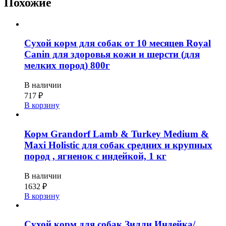
Похожие
Сухой корм для собак от 10 месяцев Royal
Canin для здоровья кожи и шерсти (для
мелких пород) 800г
В наличии
717
₽
В корзину
Корм Grandorf Lamb & Turkey Medium &
Maxi Holistic для собак средних и крупных
пород , ягненок с индейкой, 1 кг
В наличии
1632
₽
В корзину
Сухой корм для собак Зилли Индейка/