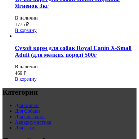
Ягненок 3кг
В наличии
1775
₽
В корзину
Сухой корм для собак Royal Canin X-Small
Adult (для мелких пород) 500г
В наличии
469
₽
В корзину
Категории
Для Кошки
Для Собаки
Для Грызунов
Аквариумистика
Для Птиц