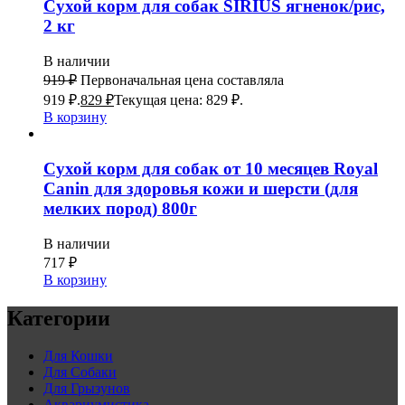
Сухой корм для собак SIRIUS ягненок/рис,
2 кг
В наличии
919
₽
Первоначальная цена составляла
919 ₽.
829
₽
Текущая цена: 829 ₽.
В корзину
Сухой корм для собак от 10 месяцев Royal
Canin для здоровья кожи и шерсти (для
мелких пород) 800г
В наличии
717
₽
В корзину
Категории
Для Кошки
Для Собаки
Для Грызунов
Аквариумистика