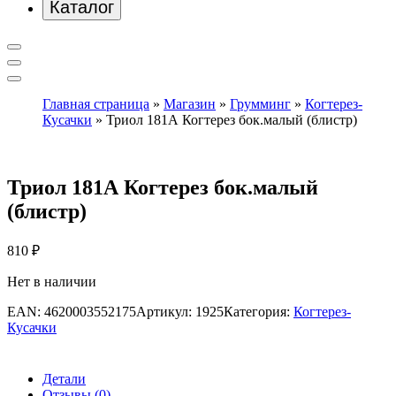
Каталог
Главная страница
»
Магазин
»
Грумминг
»
Когтерез-
Кусачки
»
Триол 181А Когтерез бок.малый (блистр)
Триол 181А Когтерез бок.малый
(блистр)
810
₽
Нет в наличии
EAN:
4620003552175
Артикул:
1925
Категория:
Когтерез-
Кусачки
Детали
Отзывы (0)