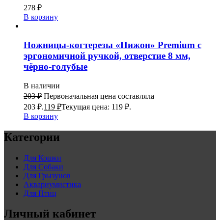
278
₽
В корзину
Ножницы-когтерезы «Пижон» Premium с
эргономичной ручкой, отверстие 8 мм,
чёрно-голубые
В наличии
203
₽
Первоначальная цена составляла
203 ₽.
119
₽
Текущая цена: 119 ₽.
В корзину
Категории
Для Кошки
Для Собаки
Для Грызунов
Аквариумистика
Для Птиц
Личный кабинет