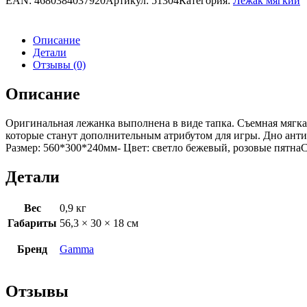
EAN:
4680384037920
Артикул:
51304
Категория:
Лежак мягкий
Описание
Детали
Отзывы (0)
Описание
Оригинальная лежанка выполнена в виде тапка. Съемная мягкая
которые станут дополнительным атрибутом для игры. Дно ант
Размер: 560*300*240мм- Цвет: светло бежевый, розовые пятна
Детали
Вес
0,9 кг
Габариты
56,3 × 30 × 18 см
Бренд
Gamma
Отзывы