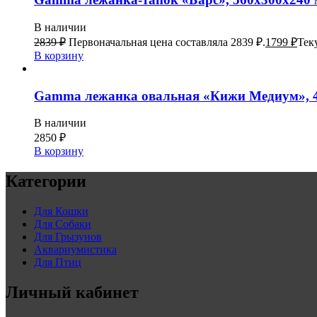
В наличии
2839
₽
Первоначальная цена составляла 2839 ₽.
1799
₽
Тек
В корзину
Gamma лежанка овальная «Кижи Медиум», 
В наличии
2850
₽
В корзину
Категории
Для Кошки
Для Собаки
Для Грызунов
Аквариумистика
Для Птиц
Личный кабинет