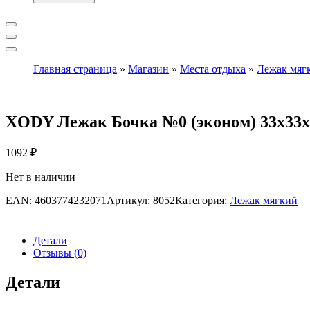
Главная страница
»
Магазин
»
Места отдыха
»
Лежак мяг
XODY Лежак Бочка №0 (эконом) 33х33х
1092
₽
Нет в наличии
EAN:
4603774232071
Артикул:
8052
Категория:
Лежак мягкий
Детали
Отзывы (0)
Детали