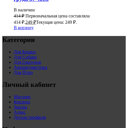
В наличии
414
₽
Первоначальная цена составляла
414 ₽.
249
₽
Текущая цена: 249 ₽.
В корзину
Категории
Для Кошки
Для Собаки
Для Грызунов
Аквариумистика
Для Птиц
Личный кабинет
Магазин
Корзина
Заказы
Адрес
Детали профиля