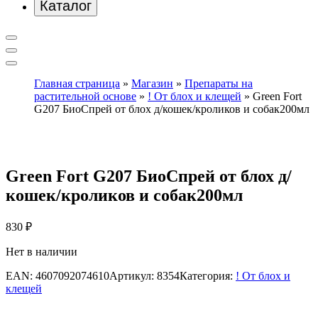
Каталог
Главная страница
»
Магазин
»
Препараты на
растительной основе
»
! От блох и клещей
»
Green Fort
G207 БиоСпрей от блох д/кошек/кроликов и собак200мл
Green Fort G207 БиоСпрей от блох д/
кошек/кроликов и собак200мл
830
₽
Нет в наличии
EAN:
4607092074610
Артикул:
8354
Категория:
! От блох и
клещей