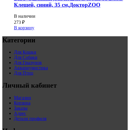
Клещей, синий, 35 см,ДокторZOO
В наличии
273
₽
В корзину
Категории
Для Кошки
Для Собаки
Для Грызунов
Аквариумистика
Для Птиц
Личный кабинет
Магазин
Корзина
Заказы
Адрес
Детали профиля