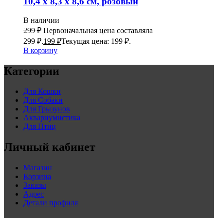
10,4 х 8,3 х 8,6 см, розовый
В наличии
299
₽
Первоначальная цена составляла
299 ₽.
199
₽
Текущая цена: 199 ₽.
В корзину
Категории
Для Кошки
Для Собаки
Для Грызунов
Аквариумистика
Для Птиц
Личный кабинет
Магазин
Корзина
Заказы
Адрес
Детали профиля