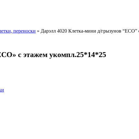
летки, переноски
»
Дарэлл 4020 Клетка-мини д/грызунов “ЕСО” 
ЕСО» с этажем укомпл.25*14*25
ки