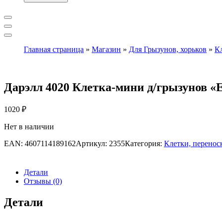
Главная страница
»
Магазин
»
Для Грызунов, хорьков
»
К
Дарэлл 4020 Клетка-мини д/грызунов «
1020
₽
Нет в наличии
EAN:
4607114189162
Артикул:
2355
Категория:
Клетки, перенос
Детали
Отзывы (0)
Детали