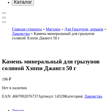
Каталог
Главная страница
»
Магазин
»
Для Грызунов, хорьков
»
Лакомства
»
Камень минеральный для грызунов
соляной Хэппи Джангл 50 г
Камень минеральный для грызунов
соляной Хэппи Джангл 50 г
196
₽
Нет в наличии
EAN:
4607092076737
Артикул:
14529
Категория:
Лакомства
Детали