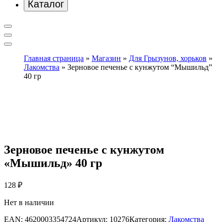
Каталог
Главная страница
»
Магазин
»
Для Грызунов, хорьков
»
Лакомства
»
Зерновое печенье с кунжутом “Мышильд”
40 гр
Зерновое печенье с кунжутом
«Мышильд» 40 гр
128
₽
Нет в наличии
EAN:
4620003354724
Артикул:
10276
Категория:
Лакомства