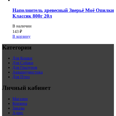
Наполнитель древесный Зверьё Моё Опилки
Классик 800г 20л
В наличии
143
₽
В корзину
Категории
Для Кошки
Для Собаки
Для Грызунов
Аквариумистика
Для Птиц
Личный кабинет
Магазин
Корзина
Заказы
Адрес