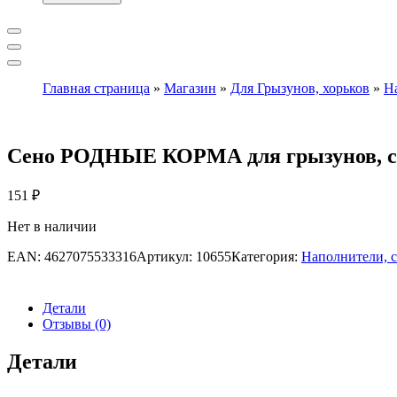
Главная страница
»
Магазин
»
Для Грызунов, хорьков
»
Н
Сено РОДНЫЕ КОРМА для грызунов, с а
151
₽
Нет в наличии
EAN:
4627075533316
Артикул:
10655
Категория:
Наполнители, с
Детали
Отзывы (0)
Детали